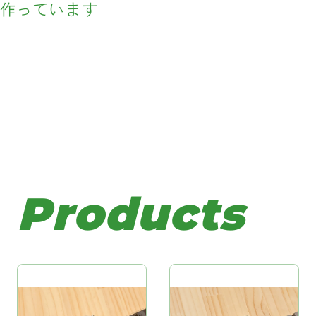
作っています
suika85ergo
suika83opti
suika27melo
suika15tone
カラムスタガードタイプの一体型エルゴキ
ロースタガードタイプの一体型エルゴキー
2オクターブ（25鍵）+2キーのピアノ鍵盤
1オクターブ（13鍵）+2キーのピアノ鍵盤風
Products
ボードです。
ードです
マクロキーボードです。
マクロキーボードです。
ファンクションキー付きでフルキーボード
ファンクションキー付きでフルキーボード
MIDIキーボードとしても利用できるだけで
MIDIキーボードとしても利用できるだけで
ーザーも安心して移行できます。
ーザーも安心して移行できます。
く、マクロキーパッドとしても使用できま
く、マクロキーパッドとしても使用できま
ハンダ付けはキースイッチのみで組み立て
ハンダ付けはキースイッチのみで組み立て
す。
す。
簡単、 VIA・REMAP対応ファームウエア書
簡単、 VIA・REMAP対応ファームウエア書
ハンダ付けはキースイッチのみで組み立て
ハンダ付けはキースイッチのみで組み立て
き込み済みで完成後はすぐに使用でき、 キ
き込み済みで完成後はすぐに使用でき、 キ
簡単、 VIA・REMAP対応ファームウエア書
簡単、 VIA・REMAP対応ファームウエア書