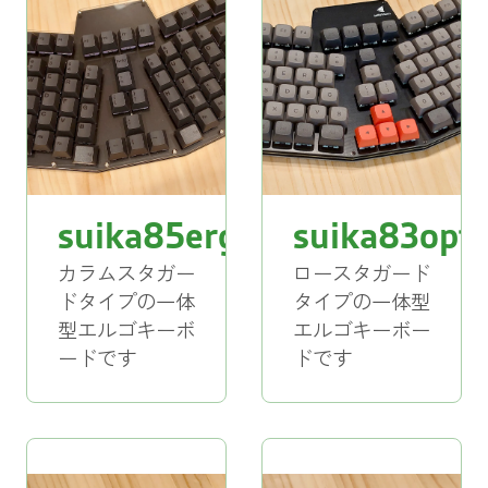
ーマップのカスタマイズも容易です。
ーマップのカスタマイズも容易です。
き込み済みで完成後はすぐに使用でき、 キ
き込み済みで完成後はすぐに使用でき、 キ
ーマップのカスタマイズも容易です。
ーマップのカスタマイズも容易です。
対応キースイッチ：Cherry MX / Kailh Choc
対応キースイッチ：Cherry MX / Kailh Choc
V1 互換
V1 互換
対応キースイッチ：Cherry MX / Kailh Choc
対応キースイッチ：Cherry MX / Kailh Choc
V1 互換
V1 互換
BOOTHで商品
BOOTHで商品
ページを見る
ページを見る
BOOTHで商品
BOOTHで商品
ページを見る
ページを見る
suika85ergo
suika83opti
GitHubでビルド
GitHubでビルド
ガイドを見る
ガイドを見る
GitHubでビルド
GitHubでビルド
カラムスタガー
ロースタガード
ガイドを見る
ガイドを見る
ドタイプの一体
タイプの一体型
型エルゴキーボ
エルゴキーボー
ードです
ドです